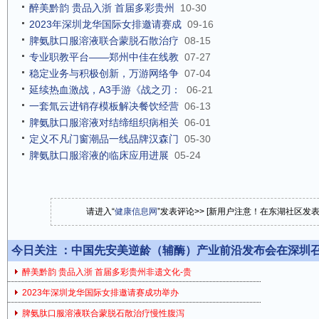
醉美黔韵 贵品入浙 首届多彩贵州
10-30
2023年深圳龙华国际女排邀请赛成
09-16
脾氨肽口服溶液联合蒙脱石散治疗
08-15
专业职教平台——郑州中佳在线教
07-27
稳定业务与积极创新，万游网络争
07-04
延续热血激战，A3手游《战之刃：
06-21
一套氚云进销存模板解决餐饮经营
06-13
脾氨肽口服溶液对结缔组织病相关
06-01
定义不凡门窗潮品一线品牌汉森门
05-30
脾氨肽口服溶液的临床应用进展
05-24
请进入“
健康信息网
”发表评论>> [新用户注意！在东湖社区发
今日关注 ：
中国先安美逆龄（辅酶）产业前沿发布会在深圳
醉美黔韵 贵品入浙 首届多彩贵州非遗文化-贵
2023年深圳龙华国际女排邀请赛成功举办
脾氨肽口服溶液联合蒙脱石散治疗慢性腹泻