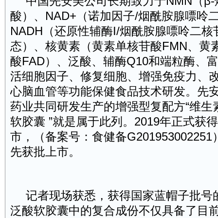
中国先安美公司长期致力于
NMN
（β
-
酸）、
NAD+
（诺加因子
/
烟酰胺腺嘌呤
NADH
（还原性辅酶
I/
烟酰胺腺嘌呤二核
态）、核黄素（黄素单核苷酸
FMN
、黄
酸
FAD
）、泛酸、辅酶
Q10
和端粒酶、
活细胞因子、修复细胞、增强免疫力、
心脑血管等功能保健食品技术研发。先
药业共同研发生产的增强型复配方“维生
软胶囊 ”就是属于此列。
2019
年正式获得
市，（备案号：食健备
G201953002251
先获批上市。
记者现场获悉，获得国家蓝帽子批号
泛酸软胶囊中的复合成份不仅具备了目