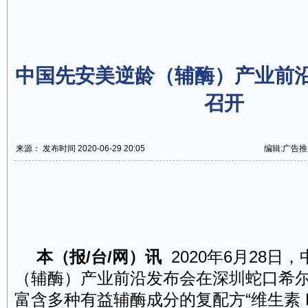
中国先安美逆龄（辅酶）产业前
召开
来源： 发布时间 2020-06-29 20:05
编辑:广告推
本（报
/
台
/
网）讯
2020
年
6
月
28
日，
（辅酶）产业前沿发布会在深圳蛇口希
富含多种有益
辅酶成分的复配方
“维生素