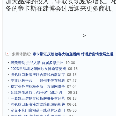
加大品牌的投入，争取实现逆势增长。
备的帝卡斯在建博会过后迎来更多商机
>
多媒体报纸:
帝卡斯江庆朝做客大咖直播间 对话后疫情发展之道
醉美黔韵 贵品入浙 首届多彩贵州
10-30
2023年深圳龙华国际女排邀请赛成
09-16
脾氨肽口服溶液联合蒙脱石散治疗
08-15
专业职教平台——郑州中佳在线教
07-27
稳定业务与积极创新，万游网络争
07-04
延续热血激战，A3手游《战之刃：
06-21
一套氚云进销存模板解决餐饮经营
06-13
脾氨肽口服溶液对结缔组织病相关
06-01
定义不凡门窗潮品一线品牌汉森门
05-30