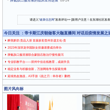
脾氨肽口服溶液的临床应用进展
05-24
请进入“
健康信息网
”发表评论>> [新用户注意！在东湖社区发
今日关注 ：
帝卡斯江庆朝做客大咖直播间 对话后疫情发展之
醉美黔韵 贵品入浙 首届多彩贵州非遗文化-贵
2023年深圳龙华国际女排邀请赛成功举办
脾氨肽口服溶液联合蒙脱石散治疗慢性腹泻
专业职教平台——郑州中佳在线教育，成就学员
稳定业务与积极创新，万游网络争当探索先锋
延续热血激战，A3手游《战之刃：幸存者》删档
图片风向标